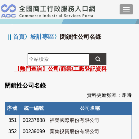
跳
Toggl
到
navig
主
:::
要
內
||
首頁
〉
統計專區
〉
閉鎖性公司名錄
容
全
站
【熱門查詢】公司/商業/工廠登記資料
檢
索
閉鎖性公司名錄
資料更新頻率：即時
序號
統一編號
公司名稱
351
00237888
福榮國際股份有限公司
352
00239099
葉集投資股份有限公司