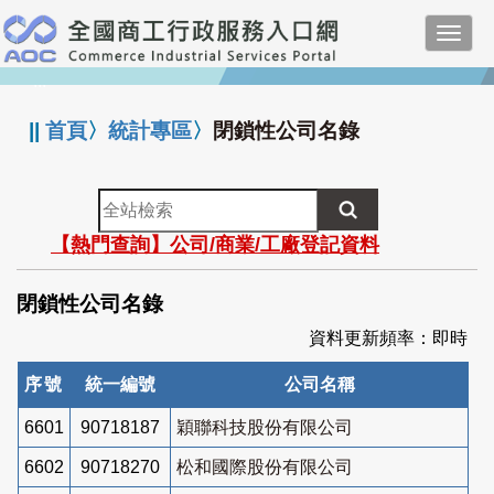
跳
Toggl
到
navig
主
:::
要
內
||
首頁
〉
統計專區
〉
閉鎖性公司名錄
容
全
站
【熱門查詢】公司/商業/工廠登記資料
檢
索
閉鎖性公司名錄
資料更新頻率：即時
序號
統一編號
公司名稱
6601
90718187
穎聯科技股份有限公司
6602
90718270
松和國際股份有限公司