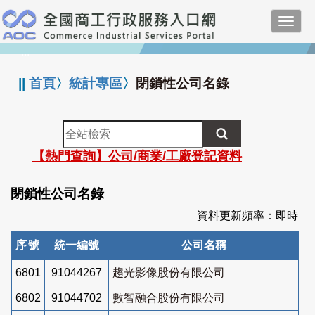
跳
Toggl
到
navig
主
:::
要
內
||
首頁
〉
統計專區
〉
閉鎖性公司名錄
容
全
站
【熱門查詢】公司/商業/工廠登記資料
檢
索
閉鎖性公司名錄
資料更新頻率：即時
序號
統一編號
公司名稱
6801
91044267
趨光影像股份有限公司
6802
91044702
數智融合股份有限公司