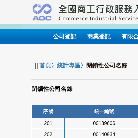
跳
到
主
要
內
公司登記
商業登記
有限
容
:::
||
首頁
〉
統計專區
〉
閉鎖性公司名錄
閉鎖性公司名錄
序號
統一編號
201
00139606
202
00140934