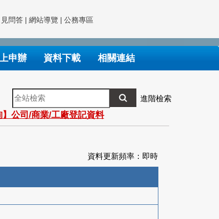
常見問答
|
網站導覽
|
公務專區
上申辦
資料下載
相關連結
全
進階檢索
站
】公司/商業/工廠登記資料
檢
索
資料更新頻率：即時