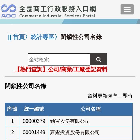
跳
Toggl
到
navig
主
:::
要
內
||
首頁
〉
統計專區
〉
閉鎖性公司名錄
容
全
站
【熱門查詢】公司/商業/工廠登記資料
檢
索
閉鎖性公司名錄
資料更新頻率：即時
序號
統一編號
公司名稱
1
00000379
勤宸股份有限公司
2
00001449
嘉霆投資股份有限公司