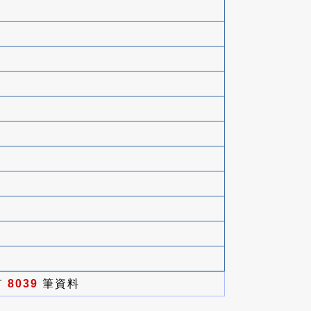
有
8039
筆資料