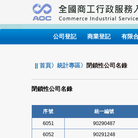
跳
到
主
要
內
公司登記
商業登記
有限
容
:::
||
首頁
〉
統計專區
〉
閉鎖性公司名錄
閉鎖性公司名錄
序號
統一編號
6051
90290487
6052
90291248