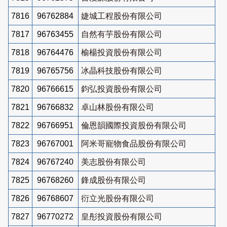
7816
96762884
婕城工程股份有限公司
7817
96763455
自然有芋股份有限公司
7818
96764476
榆楊投資股份有限公司
7819
96765756
冰晶科技股份有限公司
7820
96766615
鈞弘投資股份有限公司
7821
96766832
卓山林股份有限公司
7822
96766951
倫恩韻國際投資股份有限公司
7823
96767001
阿米哥寵物食品股份有限公司
7824
96767240
美志股份有限公司
7825
96768260
鋒成股份有限公司
7826
96768607
衍立光股份有限公司
7827
96770272
皇彤投資股份有限公司