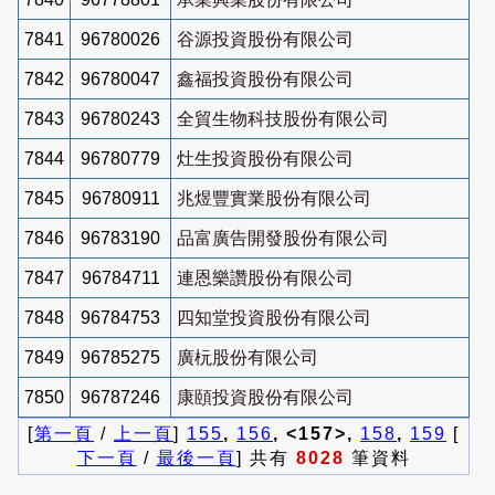
7841
96780026
谷源投資股份有限公司
7842
96780047
鑫福投資股份有限公司
7843
96780243
全貿生物科技股份有限公司
7844
96780779
灶生投資股份有限公司
7845
96780911
兆煜豐實業股份有限公司
7846
96783190
品富廣告開發股份有限公司
7847
96784711
連恩樂讚股份有限公司
7848
96784753
四知堂投資股份有限公司
7849
96785275
廣杬股份有限公司
7850
96787246
康頤投資股份有限公司
[
第一頁
/
上一頁
]
155
,
156
, <157>,
158
,
159
[
下一頁
/
最後一頁
] 共有
8028
筆資料