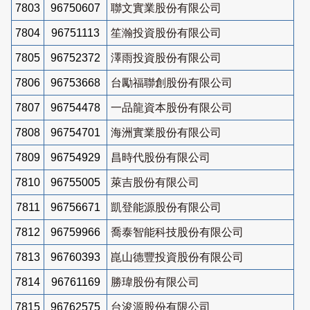
7803
96750607
聯文實業股份有限公司
7804
96751113
笙瀚投資股份有限公司
7805
96752372
澤雨投資股份有限公司
7806
96753668
台勵福聯創股份有限公司
7807
96754478
一品龍資本股份有限公司
7808
96754701
海洲實業股份有限公司
7809
96754929
昌時代股份有限公司
7810
96755005
萊吉股份有限公司
7811
96756671
凱登能源股份有限公司
7812
96759966
喬泰智能科技股份有限公司
7813
96760393
崑山德豐投資股份有限公司
7814
96761169
勝瑋股份有限公司
7815
96762575
台浚源股份有限公司