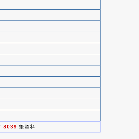
有
8039
筆資料