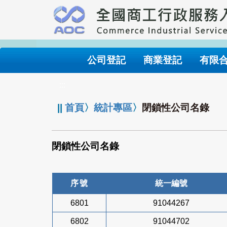
跳
到
主
要
內
公司登記
商業登記
有限
容
:::
||
首頁
〉
統計專區
〉
閉鎖性公司名錄
閉鎖性公司名錄
序號
統一編號
6801
91044267
6802
91044702