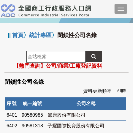
跳
Toggl
到
navig
主
:::
要
內
||
首頁
〉
統計專區
〉
閉鎖性公司名錄
容
全
站
【熱門查詢】公司/商業/工廠登記資料
檢
索
閉鎖性公司名錄
資料更新頻率：即時
序號
統一編號
公司名稱
6401
90580985
邵康股份有限公司
6402
90581318
子耀國際投資股份有限公司