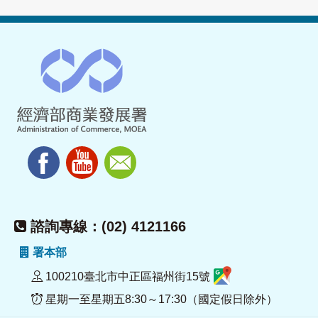
諮詢專線：(02) 4121166
署本部
100210臺北市中正區福州街15號
星期一至星期五8:30～17:30（國定假日除外）