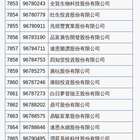
7853
96780243
全貿生物科技股份有限公司
7854
96780779
灶生投資股份有限公司
7855
96780911
兆煜豐實業股份有限公司
7856
96783190
品富廣告開發股份有限公司
7857
96784711
連恩樂讚股份有限公司
7858
96784753
四知堂投資股份有限公司
7859
96785275
廣杬股份有限公司
7860
96787246
康頤投資股份有限公司
7861
96787273
白日夢冒險王股份有限公司
7862
96788202
鼎可股份有限公司
7863
96788575
鼎駿富業股份有限公司
7864
96788646
連恩永續股份有限公司
7865
96790495
潤昇系統科技股份有限公司