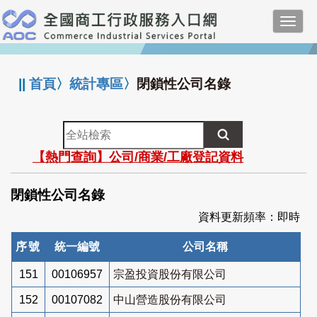
跳
Toggl
到
navig
主
:::
要
內
||
首頁
〉
統計專區
〉
閉鎖性公司名錄
容
全
站
【熱門查詢】公司/商業/工廠登記資料
檢
索
閉鎖性公司名錄
資料更新頻率：即時
序號
統一編號
公司名稱
151
00106957
宗盈投資股份有限公司
152
00107082
中山營造股份有限公司