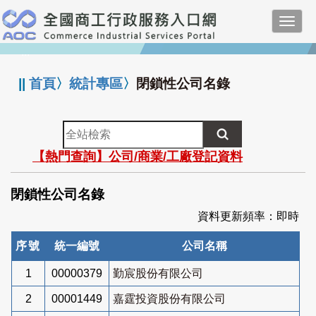
跳
Toggl
到
navig
主
:::
要
內
||
首頁
〉
統計專區
〉
閉鎖性公司名錄
容
全
站
【熱門查詢】公司/商業/工廠登記資料
檢
索
閉鎖性公司名錄
資料更新頻率：即時
序號
統一編號
公司名稱
1
00000379
勤宸股份有限公司
2
00001449
嘉霆投資股份有限公司