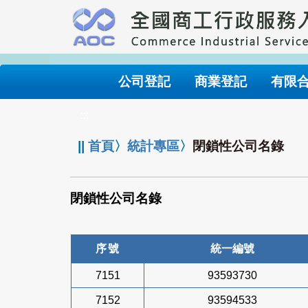
跳
到
主
要
內
公司登記
商業登記
有限
容
:::
||
首頁
〉
統計專區
〉
閉鎖性公司名錄
閉鎖性公司名錄
序號
統一編號
7151
93593730
7152
93594533