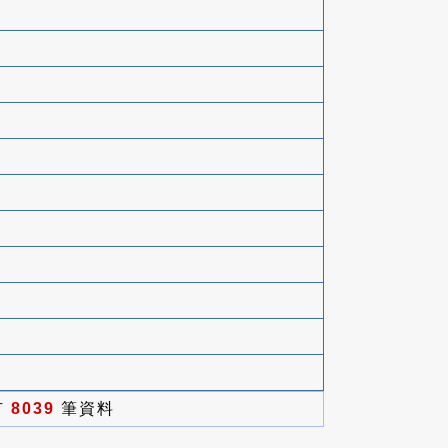
有
8039
筆資料