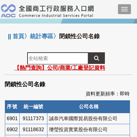
跳
Toggl
到
navig
主
:::
要
內
||
首頁
〉
統計專區
〉
閉鎖性公司名錄
容
全
站
【熱門查詢】公司/商業/工廠登記資料
檢
索
閉鎖性公司名錄
資料更新頻率：即時
序號
統一編號
公司名稱
6901
91117373
誠恭汽車國際貿易股份有限公司
6902
91118632
瓅瑩投資實業股份有限公司