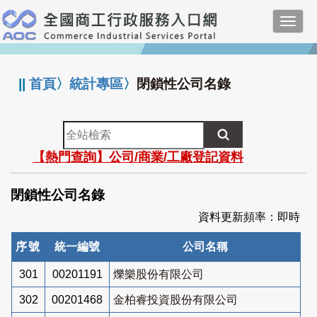
跳
Toggl
到
navig
主
:::
要
內
||
首頁
〉
統計專區
〉
閉鎖性公司名錄
容
全
站
【熱門查詢】公司/商業/工廠登記資料
檢
索
閉鎖性公司名錄
資料更新頻率：即時
序號
統一編號
公司名稱
301
00201191
爍樂股份有限公司
302
00201468
金柏睿投資股份有限公司