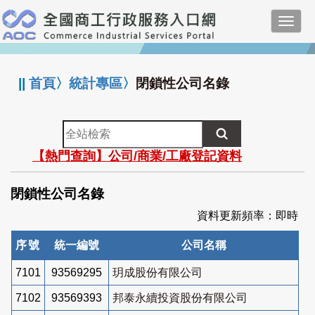
跳
Toggl
到
navig
主
:::
要
內
||
首頁
〉
統計專區
〉
閉鎖性公司名錄
容
全
站
【熱門查詢】公司/商業/工廠登記資料
檢
索
閉鎖性公司名錄
資料更新頻率：即時
序號
統一編號
公司名稱
7101
93569295
玥成股份有限公司
7102
93569393
邦泰永續投資股份有限公司