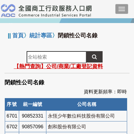
跳
Toggl
到
navig
主
:::
要
內
||
首頁
〉
統計專區
〉
閉鎖性公司名錄
容
全
站
【熱門查詢】公司/商業/工廠登記資料
檢
索
閉鎖性公司名錄
資料更新頻率：即時
序號
統一編號
公司名稱
6701
90852331
永恆少年數位科技股份有限公司
6702
90857096
創和股份有限公司