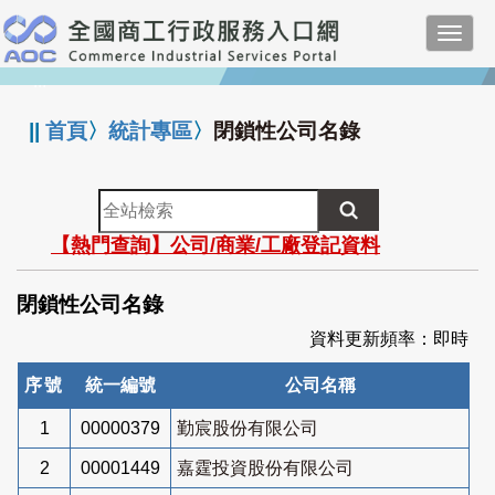
跳
Toggl
到
navig
主
:::
要
內
||
首頁
〉
統計專區
〉
閉鎖性公司名錄
容
全
站
【熱門查詢】公司/商業/工廠登記資料
檢
索
閉鎖性公司名錄
資料更新頻率：即時
序號
統一編號
公司名稱
1
00000379
勤宸股份有限公司
2
00001449
嘉霆投資股份有限公司