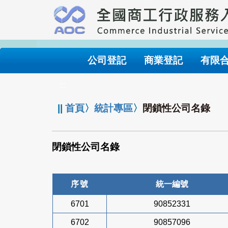
跳
到
主
要
內
公司登記
商業登記
有限
容
:::
||
首頁
〉
統計專區
〉
閉鎖性公司名錄
閉鎖性公司名錄
序號
統一編號
6701
90852331
6702
90857096