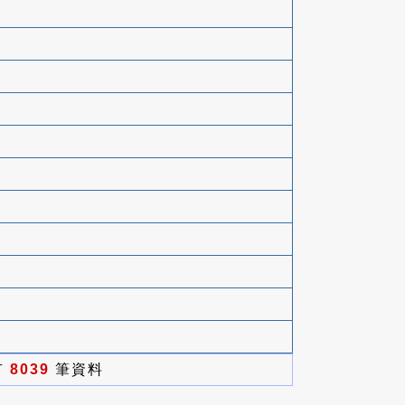
有
8039
筆資料