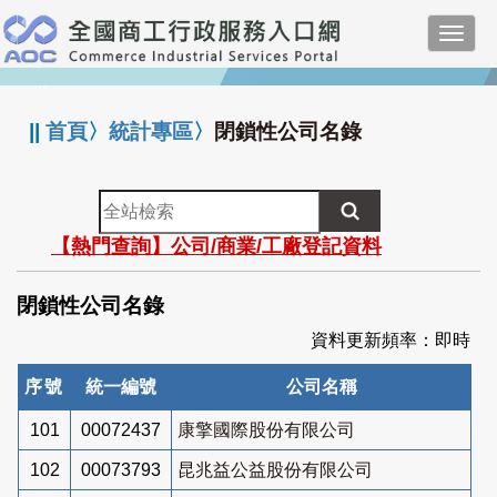
跳
Toggl
到
navig
主
:::
要
內
||
首頁
〉
統計專區
〉
閉鎖性公司名錄
容
全
站
【熱門查詢】公司/商業/工廠登記資料
檢
索
閉鎖性公司名錄
資料更新頻率：即時
序號
統一編號
公司名稱
101
00072437
康擎國際股份有限公司
102
00073793
昆兆益公益股份有限公司