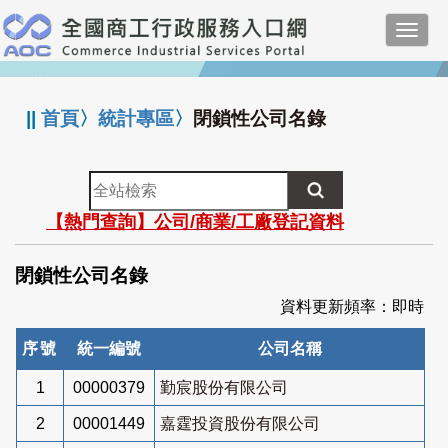
跳
Toggl
到
navig
主
:::
要
內
||
首頁
〉
統計專區
〉
閉鎖性公司名錄
容
全
站
【熱門查詢】公司/商業/工廠登記資料
檢
索
閉鎖性公司名錄
資料更新頻率：即時
序號
統一編號
公司名稱
1
00000379
勤宸股份有限公司
2
00001449
嘉霆投資股份有限公司