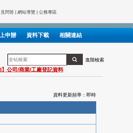
常見問答
|
網站導覽
|
公務專區
上申辦
資料下載
相關連結
全
進階檢索
站
】公司/商業/工廠登記資料
檢
索
資料更新頻率：即時