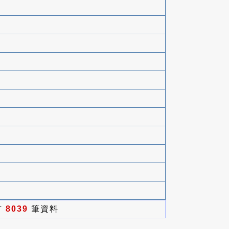
有
8039
筆資料