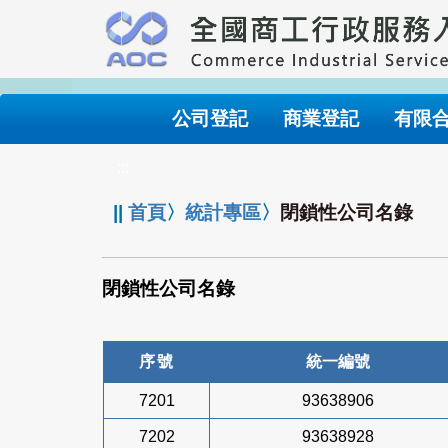
跳
到
主
要
內
公司登記
商業登記
有限
容
:::
||
首頁
〉
統計專區
〉
閉鎖性公司名錄
閉鎖性公司名錄
序號
統一編號
7201
93638906
7202
93638928