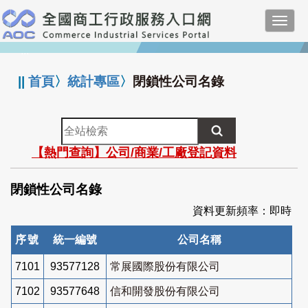
跳
Toggl
到
navig
主
:::
要
內
||
首頁
〉
統計專區
〉
閉鎖性公司名錄
容
全
站
【熱門查詢】公司/商業/工廠登記資料
檢
索
閉鎖性公司名錄
資料更新頻率：即時
序號
統一編號
公司名稱
7101
93577128
常展國際股份有限公司
7102
93577648
信和開發股份有限公司