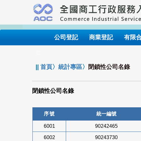
跳
到
主
要
內
公司登記
商業登記
有限
容
:::
||
首頁
〉
統計專區
〉
閉鎖性公司名錄
閉鎖性公司名錄
序號
統一編號
6001
90242465
6002
90243730