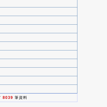
有
8039
筆資料