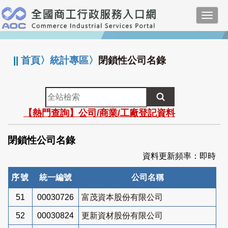
跳
Toggl
到
navig
主
:::
要
內
||
首頁
〉
統計專區
〉
閉鎖性公司名錄
容
全
站
【熱門查詢】公司/商業/工廠登記資料
檢
索
閉鎖性公司名錄
資料更新頻率：即時
序號
統一編號
公司名稱
51
00030726
富茂資本股份有限公司
52
00030824
更新資材股份有限公司