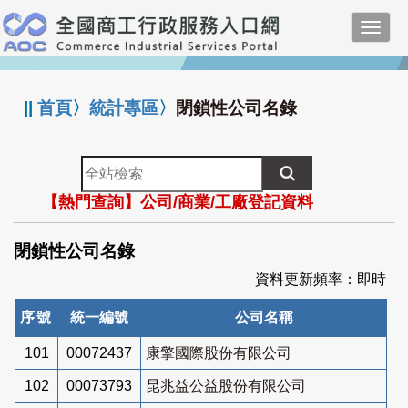
跳
Toggl
到
navig
主
:::
要
內
||
首頁
〉
統計專區
〉
閉鎖性公司名錄
容
全
站
【熱門查詢】公司/商業/工廠登記資料
檢
索
閉鎖性公司名錄
資料更新頻率：即時
序號
統一編號
公司名稱
101
00072437
康擎國際股份有限公司
102
00073793
昆兆益公益股份有限公司