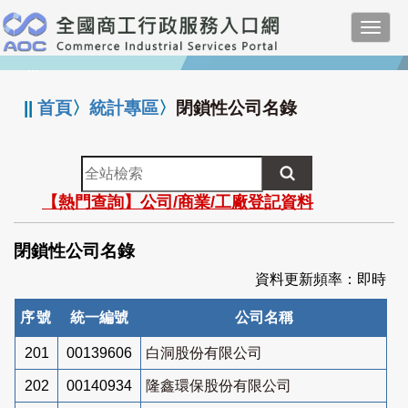
跳
Toggl
到
navig
主
:::
要
內
||
首頁
〉
統計專區
〉
閉鎖性公司名錄
容
全
站
【熱門查詢】公司/商業/工廠登記資料
檢
索
閉鎖性公司名錄
資料更新頻率：即時
序號
統一編號
公司名稱
201
00139606
白洞股份有限公司
202
00140934
隆鑫環保股份有限公司