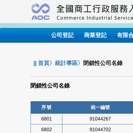
跳
到
主
要
內
公司登記
商業登記
有限
容
:::
||
首頁
〉
統計專區
〉
閉鎖性公司名錄
閉鎖性公司名錄
序號
統一編號
6801
91044267
6802
91044702