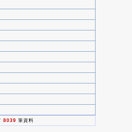
有
8039
筆資料