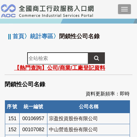
跳
Toggl
到
navig
主
:::
要
內
||
首頁
〉
統計專區
〉
閉鎖性公司名錄
容
全
站
【熱門查詢】公司/商業/工廠登記資料
檢
索
閉鎖性公司名錄
資料更新頻率：即時
序號
統一編號
公司名稱
151
00106957
宗盈投資股份有限公司
152
00107082
中山營造股份有限公司