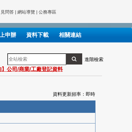
常見問答
|
網站導覽
|
公務專區
上申辦
資料下載
相關連結
全
進階檢索
站
】公司/商業/工廠登記資料
檢
索
資料更新頻率：即時