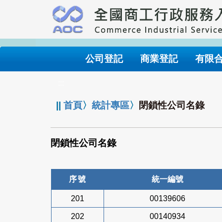
跳
到
主
要
內
公司登記
商業登記
有限
容
:::
||
首頁
〉
統計專區
〉
閉鎖性公司名錄
閉鎖性公司名錄
序號
統一編號
201
00139606
202
00140934