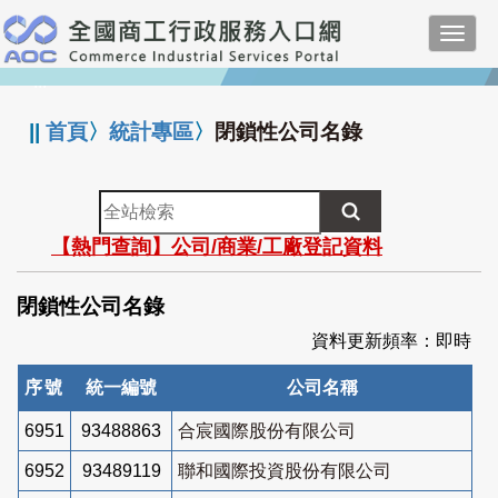
跳
Toggl
到
navig
主
:::
要
內
||
首頁
〉
統計專區
〉
閉鎖性公司名錄
容
全
站
【熱門查詢】公司/商業/工廠登記資料
檢
索
閉鎖性公司名錄
資料更新頻率：即時
序號
統一編號
公司名稱
6951
93488863
合宸國際股份有限公司
6952
93489119
聯和國際投資股份有限公司