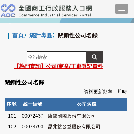
跳
Toggl
到
navig
主
:::
要
內
||
首頁
〉
統計專區
〉
閉鎖性公司名錄
容
全
站
【熱門查詢】公司/商業/工廠登記資料
檢
索
閉鎖性公司名錄
資料更新頻率：即時
序號
統一編號
公司名稱
101
00072437
康擎國際股份有限公司
102
00073793
昆兆益公益股份有限公司