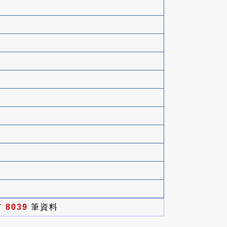
有
8039
筆資料