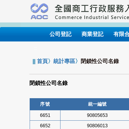
跳
到
主
要
內
公司登記
商業登記
有限
容
:::
||
首頁
〉
統計專區
〉
閉鎖性公司名錄
閉鎖性公司名錄
序號
統一編號
6651
90805653
6652
90806013