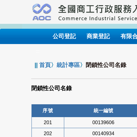
跳
到
主
要
內
公司登記
商業登記
有限
容
:::
||
首頁
〉
統計專區
〉
閉鎖性公司名錄
閉鎖性公司名錄
序號
統一編號
201
00139606
202
00140934