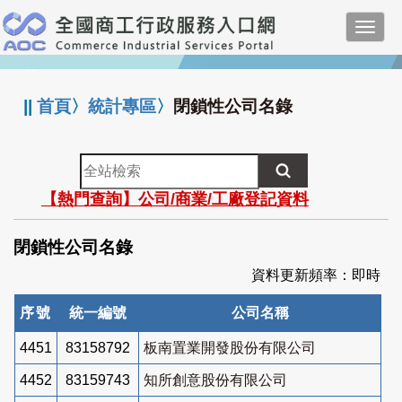
跳
Toggl
到
navig
主
:::
要
內
||
首頁
〉
統計專區
〉
閉鎖性公司名錄
容
全
站
【熱門查詢】公司/商業/工廠登記資料
檢
索
閉鎖性公司名錄
資料更新頻率：即時
序號
統一編號
公司名稱
4451
83158792
板南置業開發股份有限公司
4452
83159743
知所創意股份有限公司