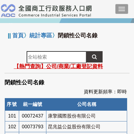
跳
Toggl
到
navig
主
:::
要
內
||
首頁
〉
統計專區
〉
閉鎖性公司名錄
容
全
站
【熱門查詢】公司/商業/工廠登記資料
檢
索
閉鎖性公司名錄
資料更新頻率：即時
序號
統一編號
公司名稱
101
00072437
康擎國際股份有限公司
102
00073793
昆兆益公益股份有限公司