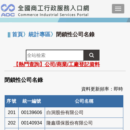
跳
Toggl
到
navig
主
:::
要
內
||
首頁
〉
統計專區
〉
閉鎖性公司名錄
容
全
站
【熱門查詢】公司/商業/工廠登記資料
檢
索
閉鎖性公司名錄
資料更新頻率：即時
序號
統一編號
公司名稱
201
00139606
白洞股份有限公司
202
00140934
隆鑫環保股份有限公司