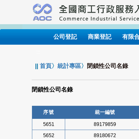
跳
到
主
要
內
公司登記
商業登記
有限
容
:::
||
首頁
〉
統計專區
〉
閉鎖性公司名錄
閉鎖性公司名錄
序號
統一編號
5651
89179859
5652
89180672