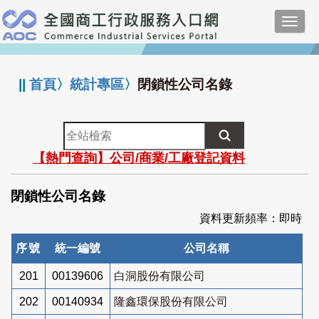
跳
Toggl
到
navig
主
:::
要
內
||
首頁
〉
統計專區
〉
閉鎖性公司名錄
容
全
站
【熱門查詢】公司/商業/工廠登記資料
檢
索
閉鎖性公司名錄
資料更新頻率：即時
序號
統一編號
公司名稱
201
00139606
白洞股份有限公司
202
00140934
隆鑫環保股份有限公司