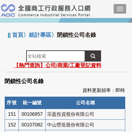
跳
Toggl
到
navig
主
:::
要
內
||
首頁
〉
統計專區
〉
閉鎖性公司名錄
容
全
站
【熱門查詢】公司/商業/工廠登記資料
檢
索
閉鎖性公司名錄
資料更新頻率：即時
序號
統一編號
公司名稱
151
00106957
宗盈投資股份有限公司
152
00107082
中山營造股份有限公司