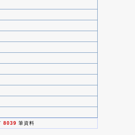
有
8039
筆資料