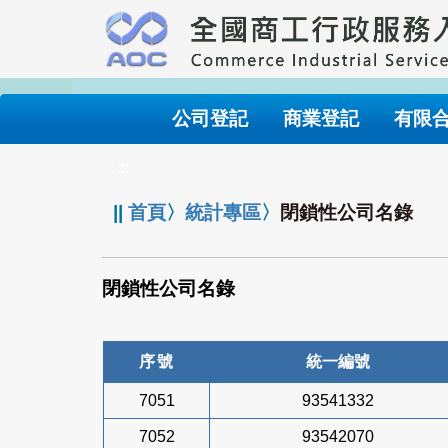
跳
到
主
要
內
公司登記
商業登記
有限
容
:::
||
首頁
〉
統計專區
〉
閉鎖性公司名錄
閉鎖性公司名錄
序號
統一編號
7051
93541332
7052
93542070