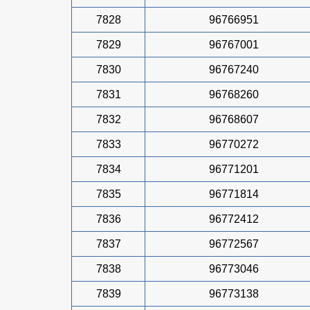
7828
96766951
7829
96767001
7830
96767240
7831
96768260
7832
96768607
7833
96770272
7834
96771201
7835
96771814
7836
96772412
7837
96772567
7838
96773046
7839
96773138