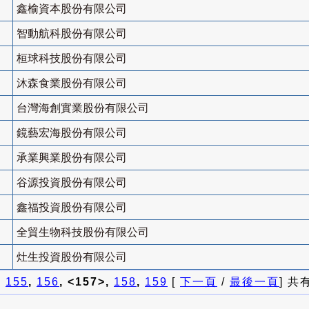
鑫榆資本股份有限公司
智動航科股份有限公司
桓球科技股份有限公司
沐森食業股份有限公司
台灣海創實業股份有限公司
鏡藝宏海股份有限公司
承業興業股份有限公司
谷源投資股份有限公司
鑫福投資股份有限公司
全貿生物科技股份有限公司
灶生投資股份有限公司
]
155
,
156
, <157>,
158
,
159
[
下一頁
/
最後一頁
] 共