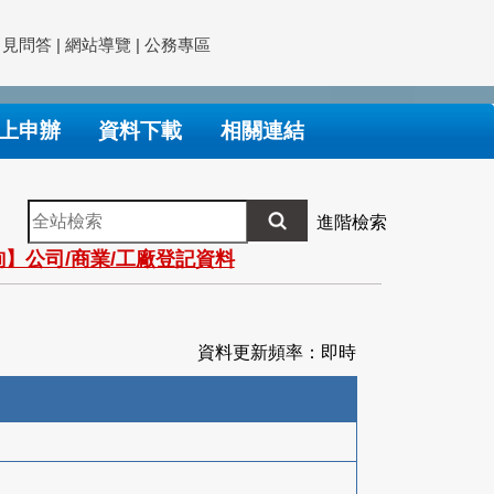
常見問答
|
網站導覽
|
公務專區
上申辦
資料下載
相關連結
全
進階檢索
站
】公司/商業/工廠登記資料
檢
索
資料更新頻率：即時