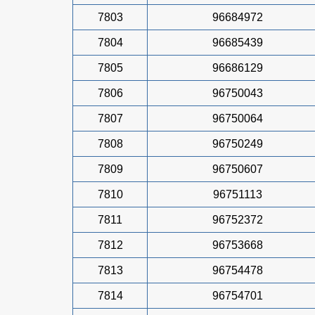
7803
96684972
7804
96685439
7805
96686129
7806
96750043
7807
96750064
7808
96750249
7809
96750607
7810
96751113
7811
96752372
7812
96753668
7813
96754478
7814
96754701