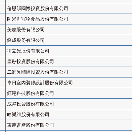
倫恩韻國際投資股份有限公司
阿米哥寵物食品股份有限公司
美志股份有限公司
鋒成股份有限公司
衍立光股份有限公司
皇彤投資股份有限公司
二師兄國際投資股份有限公司
卓日室內裝修設計股份有限公司
鈺翔科技股份有限公司
成昇投資股份有限公司
哈樂維股份有限公司
東農畜產股份有限公司