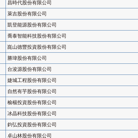
昌時代股份有限公司
萊吉股份有限公司
凱登能源股份有限公司
喬泰智能科技股份有限公司
崑山德豐投資股份有限公司
勝瑋股份有限公司
台浚源股份有限公司
婕城工程股份有限公司
自然有芋股份有限公司
榆楊投資股份有限公司
冰晶科技股份有限公司
鈞弘投資股份有限公司
卓山林股份有限公司