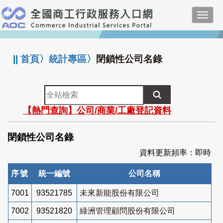
跳
Toggl
到
navig
主
:::
要
內
||
首頁
〉
統計專區
〉
閉鎖性公司名錄
容
全
站
【熱門查詢】公司/商業/工廠登記資料
檢
索
閉鎖性公司名錄
資料更新頻率：即時
序號
統一編號
公司名稱
7001
93521785
未來新能股份有限公司
7002
93521820
綠洲管理顧問股份有限公司