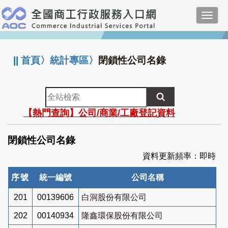
跳
Toggl
到
navig
主
:::
要
內
||
首頁
〉
統計專區
〉
閉鎖性公司名錄
容
全
站
【熱門查詢】公司/商業/工廠登記資料
檢
索
閉鎖性公司名錄
資料更新頻率：即時
序號
統一編號
公司名稱
201
00139606
白洞股份有限公司
202
00140934
隆鑫環保股份有限公司