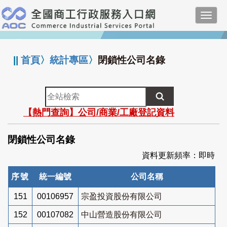
跳
Toggl
到
navig
主
:::
要
內
||
首頁
〉
統計專區
〉
閉鎖性公司名錄
容
全
站
【熱門查詢】公司/商業/工廠登記資料
檢
索
閉鎖性公司名錄
資料更新頻率：即時
序號
統一編號
公司名稱
151
00106957
宗盈投資股份有限公司
152
00107082
中山營造股份有限公司