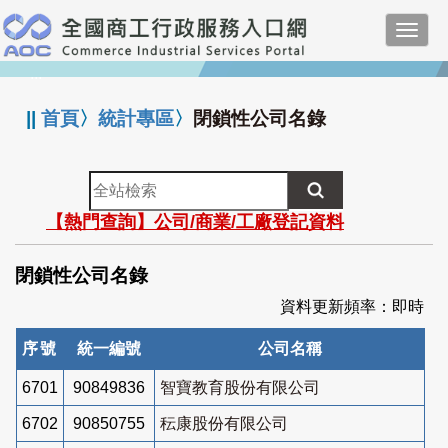
跳
Toggl
到
navig
主
:::
要
內
||
首頁
〉
統計專區
〉
閉鎖性公司名錄
容
全
站
【熱門查詢】公司/商業/工廠登記資料
檢
索
閉鎖性公司名錄
資料更新頻率：即時
序號
統一編號
公司名稱
6701
90849836
智寶教育股份有限公司
6702
90850755
秐康股份有限公司