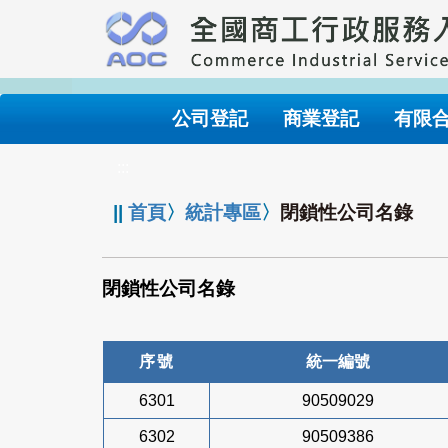
跳
到
主
要
內
公司登記
商業登記
有限
容
:::
||
首頁
〉
統計專區
〉
閉鎖性公司名錄
閉鎖性公司名錄
序號
統一編號
6301
90509029
6302
90509386