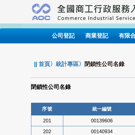
跳
到
主
要
內
公司登記
商業登記
有限
容
:::
||
首頁
〉
統計專區
〉
閉鎖性公司名錄
閉鎖性公司名錄
序號
統一編號
201
00139606
202
00140934