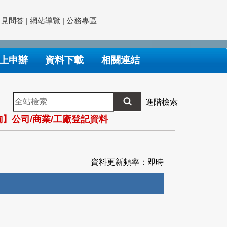
常見問答
|
網站導覽
|
公務專區
上申辦
資料下載
相關連結
全
進階檢索
站
】公司/商業/工廠登記資料
檢
索
資料更新頻率：即時