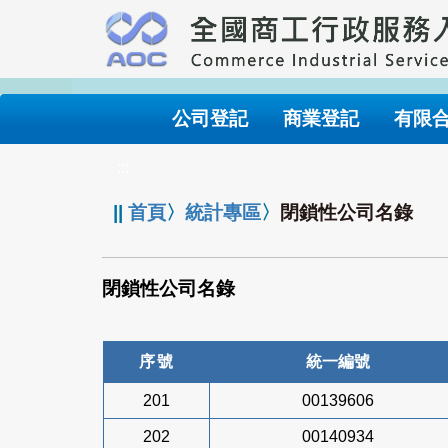
跳
到
主
要
內
公司登記
商業登記
有限
容
:::
||
首頁
〉
統計專區
〉
閉鎖性公司名錄
閉鎖性公司名錄
序號
統一編號
201
00139606
202
00140934