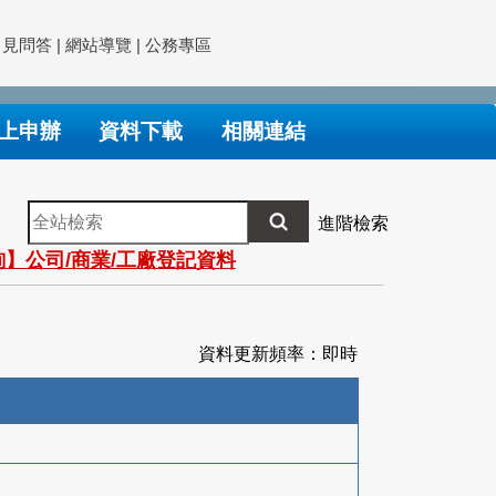
常見問答
|
網站導覽
|
公務專區
上申辦
資料下載
相關連結
全
進階檢索
站
】公司/商業/工廠登記資料
檢
索
資料更新頻率：即時