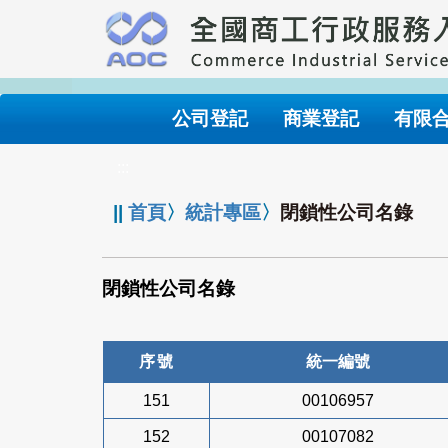
跳
到
主
要
內
公司登記
商業登記
有限
容
:::
||
首頁
〉
統計專區
〉
閉鎖性公司名錄
閉鎖性公司名錄
序號
統一編號
151
00106957
152
00107082